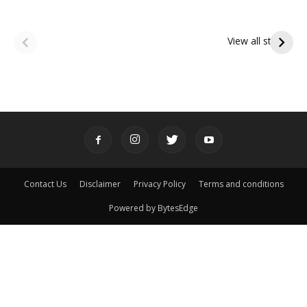
ఆషాఢ అమావాస్య:
ఆషాఢ పౌర్ణమి 2026:
పితృదేవతల ఆశీర్వాదం
ఇంద్రకీలాద్రి గిరి ప్రదక్షిణ
View all stories
పొందే పవిత్ర రోజు
Contact Us
Disclaimer
Privacy Policy
Terms and conditions
Powered by BytesEdge