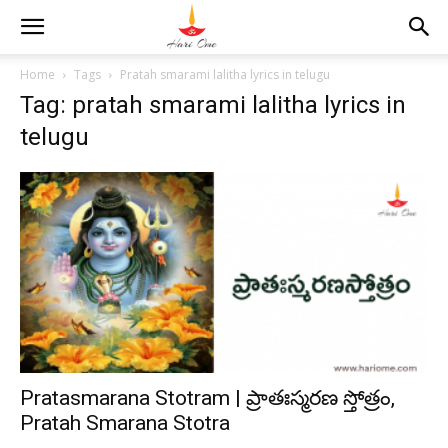
Home
Tags
Pratah smarami lalitha lyrics in telugu
Tag: pratah smarami lalitha lyrics in
telugu
Pratasmarana Stotram | ప్రాతఃస్మరణ స్తోత్రం,
Pratah Smarana Stotra