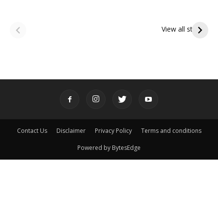
ఆషాఢ అమావాస్య:
ఆషాఢ పౌర్ణమి 2026:
పితృదేవతల ఆశీర్వాదం
ఇంద్రకీలాద్రి గిరి ప్రదక్షిణ
View all stories
పొందే పవిత్ర రోజు
Contact Us
Disclaimer
Privacy Policy
Terms and conditions
Powered by BytesEdge