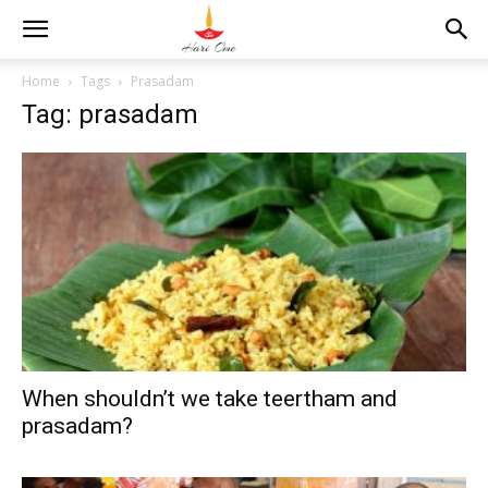
Home
Tags
Prasadam
Tag: prasadam
When shouldn’t we take teertham and
prasadam?