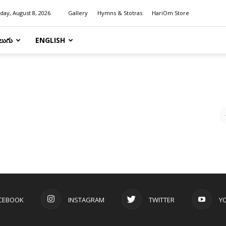
day, August 8, 2026
Gallery
Hymns & Stotras
HariOm Store
లుగు
ENGLISH
CEBOOK
INSTAGRAM
TWITTER
Y