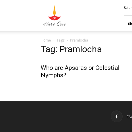
Hari
Satur
Ome
తె
Home
Tags
Pramlocha
Tag: Pramlocha
Who are Apsaras or Celestial
Nymphs?
FA