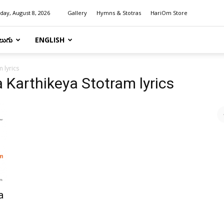
day, August 8, 2026
Gallery
Hymns & Stotras
HariOm Store
లుగు
ENGLISH
 lyrics
 Karthikeya Stotram lyrics
a