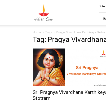
Hari
Satur
Ome
తె
Home
Tags
Pragya Vivardhana Karthikeya Stotram
Tag: Pragya Vivardhana
Sri Pragnya Vivardhana Karthikey
Stotram