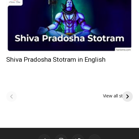
Shiva Pradosha Stotram in English
ఆషాఢ అమావాస్య:
ఆషాఢ పౌర్ణమి 2026:
పితృదేవతల ఆశీర్వాదం
ఇంద్రకీలాద్రి గిరి ప్రదక్షిణ
View all stories
పొందే పవిత్ర రోజు