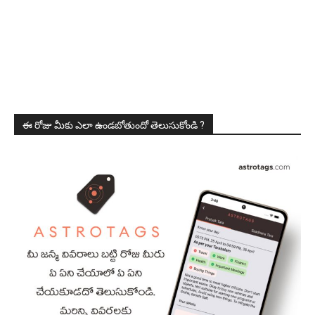
ఈ రోజు మీకు ఎలా ఉండబోతుందో తెలుసుకోండి ?