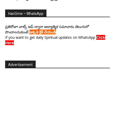
HariOme – WhatsApp
ప్రతిరోజూ వాట్స్ ఆప్ ద్వారా ఆధ్యాత్మిక సమాచారం తెలుగులో
పొందాలనుకుంటే
ఇక్కడ క్లిక్ చేయండి
If you want to get daily Spiritual updates on WhatsApp
Click
Here
Advertisement