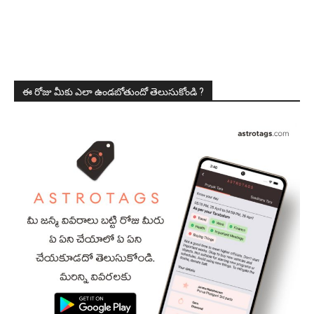
ఈ రోజు మీకు ఎలా ఉండబోతుందో తెలుసుకోండి ?