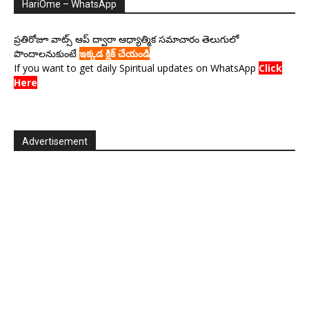
HariOme – WhatsApp
ప్రతిరోజూ వాట్స్ ఆప్ ద్వారా ఆధ్యాత్మిక సమాచారం తెలుగులో
పొందాలనుకుంటే
ఇక్కడ క్లిక్ చేయండి
If you want to get daily Spiritual updates on WhatsApp
Click
Here
Advertisement