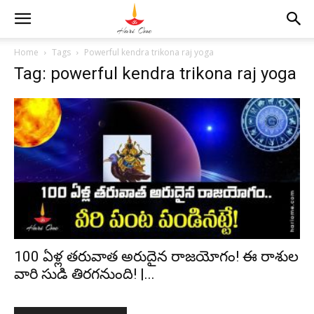
Home
Tags
Powerful kendra trikona raj yoga
Tag: powerful kendra trikona raj yoga
100 ఏళ్ల తరువాత అరుదైన రాజయోగం! ఈ రాశుల
వారి సుడి తిరగనుంది! |...