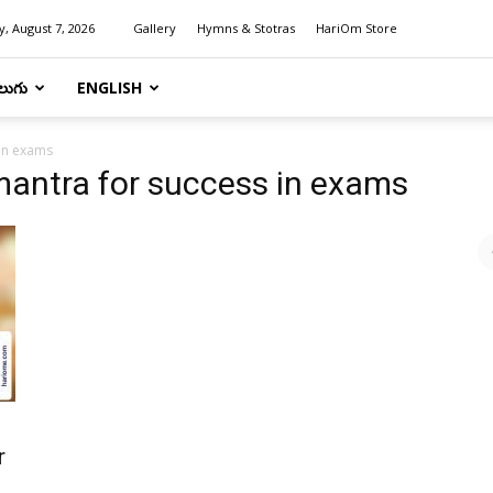
y, August 7, 2026
Gallery
Hymns & Stotras
HariOm Store
లుగు
ENGLISH
in exams
mantra for success in exams
r