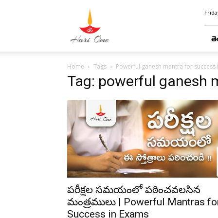
Hari
Frida
Ome
తె
Home
Tags
Powerful ganesh mantra for success 
Tag: powerful ganesh 
పరీక్షల సమయంలో పఠించవలసిన
మంత్రములు | Powerful Mantras fo
Success in Exams