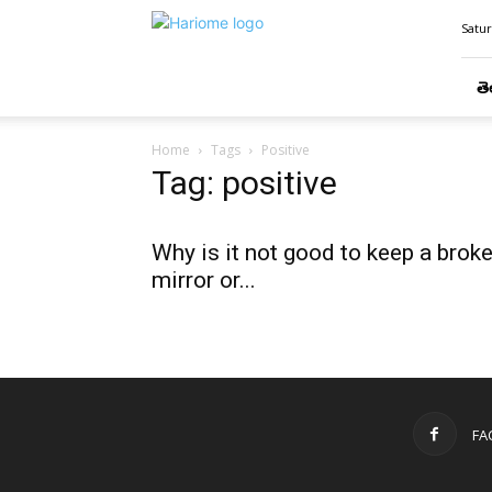
Hari
Satur
Ome
తె
Home
Tags
Positive
Tag: positive
Why is it not good to keep a brok
mirror or...
FA