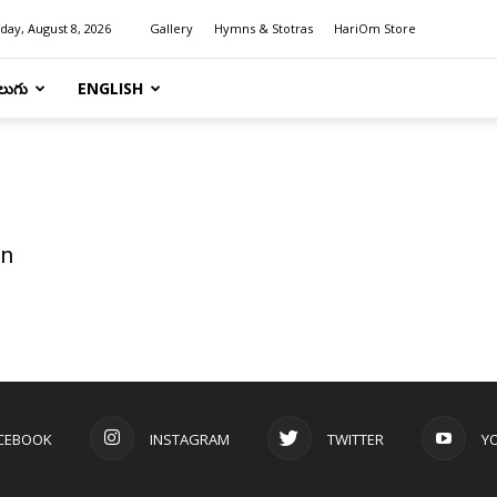
day, August 8, 2026
Gallery
Hymns & Stotras
HariOm Store
లుగు
ENGLISH
en
CEBOOK
INSTAGRAM
TWITTER
Y