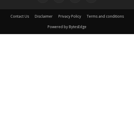
Contact Us
Disclaimer
Privacy Policy
Terms and conditions
Powered by BytesEdge