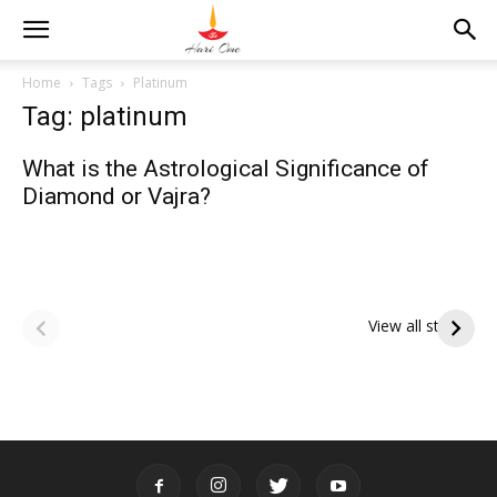
Home
Tags
Platinum
Tag: platinum
What is the Astrological Significance of
Diamond or Vajra?
ఆషాఢ పౌర్ణమి 2026:
Tholi Ekadashi
ఇంద్రకీలాద్రి గిరి ప్రదక్షిణ
Shubhakanshalu
View all stories
Tholi
రా
Ekadashi
క
Shubhakanshalu
ద
మ
శ్