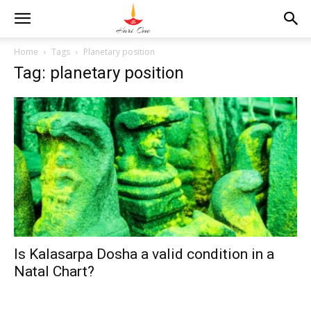
Home
Tags
Planetary position
Tag: planetary position
Is Kalasarpa Dosha a valid condition in a
Natal Chart?