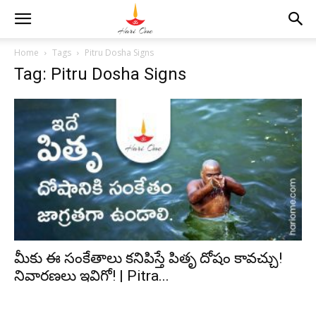
Home
Tags
Pitru Dosha Signs
Tag: Pitru Dosha Signs
మీకు ఈ సంకేతాలు కనిపిస్తే పితృ దోషం కావచ్చు!
నివారణలు ఇవిగో! | Pitra...