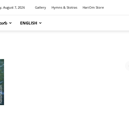
y, August 7, 2026
Gallery
Hymns & Stotras
HariOm Store
లుగు
ENGLISH