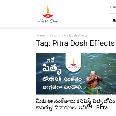
Hari
Frida
Ome
తె
Home
Tags
Pitra Dosh Effects
Tag: Pitra Dosh Effects
మీకు ఈ సంకేతాలు కనిపిస్తే పితృ దోషం
కావచ్చు! నివారణలు ఇవిగో! | Pitra...