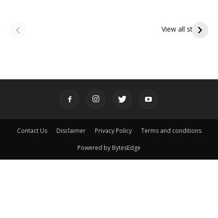
ఆషాఢ అమావాస్య:
ఆషాఢ పౌర్ణమి 2026:
పితృదేవతల ఆశీర్వాదం
ఇంద్రకీలాద్రి గిరి ప్రదక్షిణ
View all stories
పొందే పవిత్ర రోజు
Contact Us
Disclaimer
Privacy Policy
Terms and conditions
Powered by BytesEdge