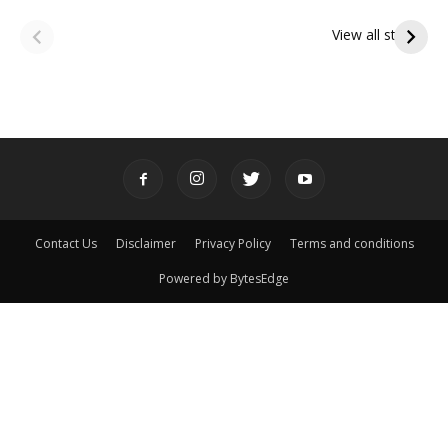
ఆషాఢ అమావాస్య:
ఆషాఢ పౌర్ణమి 2026:
పితృదేవతల ఆశీర్వాదం
ఇంద్రకీలాద్రి గిరి ప్రదక్షిణ
View all stories
పొందే పవిత్ర రోజు
Contact Us
Disclaimer
Privacy Policy
Terms and conditions
Powered by BytesEdge