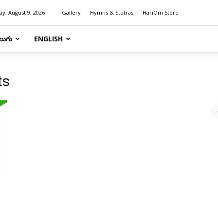
y, August 9, 2026
Gallery
Hymns & Stotras
HariOm Store
లుగు
ENGLISH
ts