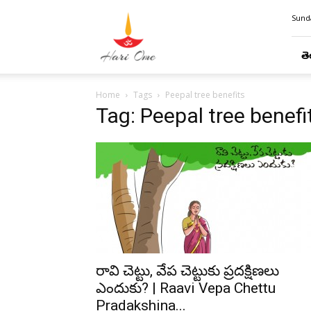
Hari
Sunda
Ome
తె
Home
Tags
Peepal tree benefits
Tag: Peepal tree benefi
రావి చెట్టు, వేప చెట్టుకు ప్రదక్షిణలు
ఎందుకు? | Raavi Vepa Chettu
Pradakshina...