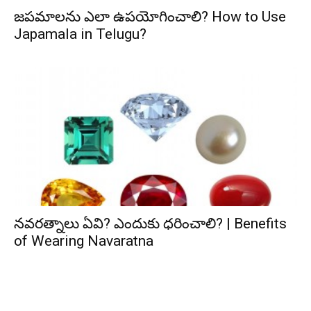
జపమాలను ఎలా ఉపయోగించాలి? How to Use
Japamala in Telugu?
నవరత్నాలు ఏవి? ఎందుకు ధరించాలి? | Benefits
of Wearing Navaratna
ఆషాఢ అమావాస్య:
ఆషాఢ పౌర్ణమి 2026: