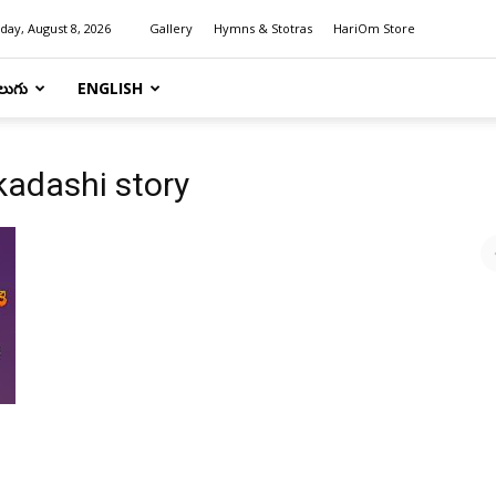
day, August 8, 2026
Gallery
Hymns & Stotras
HariOm Store
లుగు
ENGLISH
kadashi story