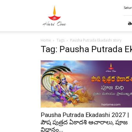
Hari
Satur
Ome
తె
Home
Tags
Pausha Putrada Ekadashi story
Tag: Pausha Putrada E
Pausha Putrada Ekadashi 2027 |
పౌష పుత్రద ఏకాదశి ఆచారాలు, పూజ
విధానం...