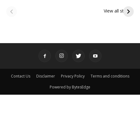
ఆషాఢ అమావాస్య:
ఆషాఢ పౌర్ణమి 2026:
పితృదేవతల ఆశీర్వాదం
ఇంద్రకీలాద్రి గిరి ప్రదక్షిణ
View all stories
పొందే పవిత్ర రోజు
Contact Us
Disclaimer
Privacy Policy
Terms and conditions
Powered by BytesEdge