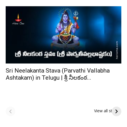
Sri Neelakanta Stava (Parvathi Vallabha
Ashtakam) in Telugu | శ్రీ నీలకంఠ...
ఆషాఢ అమావాస్య:
ఆషాఢ పౌర్ణమి 2026:
పితృదేవతల ఆశీర్వాదం
ఇంద్రకీలాద్రి గిరి ప్రదక్షిణ
View all stories
పొందే పవిత్ర రోజు