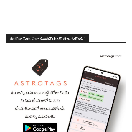
ఈ రోజు మీకు ఎలా ఉండబోతుందో తెలుసుకోండి ?