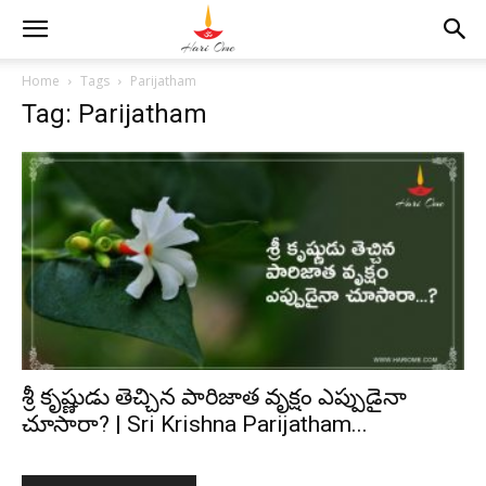
Home
Tags
Parijatham
Tag: Parijatham
శ్రీ కృష్ణుడు తెచ్చిన పారిజాత వృక్షం ఎప్పుడైనా
చూసారా? | Sri Krishna Parijatham...