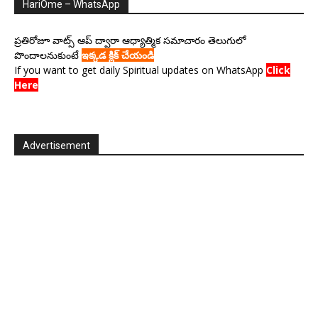
HariOme – WhatsApp
ప్రతిరోజూ వాట్స్ ఆప్ ద్వారా ఆధ్యాత్మిక సమాచారం తెలుగులో
పొందాలనుకుంటే
ఇక్కడ క్లిక్ చేయండి
If you want to get daily Spiritual updates on WhatsApp
Click
Here
Advertisement