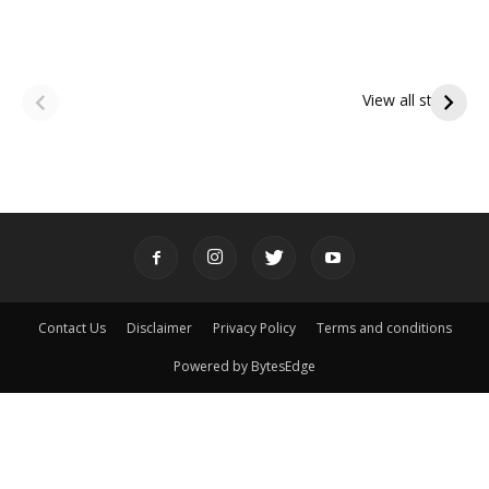
ఆషాఢ అమావాస్య:
ఆషాఢ పౌర్ణమి 2026:
పితృదేవతల ఆశీర్వాదం
ఇంద్రకీలాద్రి గిరి ప్రదక్షిణ
View all stories
పొందే పవిత్ర రోజు
Contact Us
Disclaimer
Privacy Policy
Terms and conditions
Powered by BytesEdge