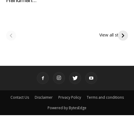
Hanuman...
ఆషాఢ అమావాస్య:
ఆషాఢ పౌర్ణమి 2026:
పితృదేవతల ఆశీర్వాదం
ఇంద్రకీలాద్రి గిరి ప్రదక్షిణ
View all stories
పొందే పవిత్ర రోజు
Contact Us
Disclaimer
Privacy Policy
Terms and conditions
Powered by BytesEdge