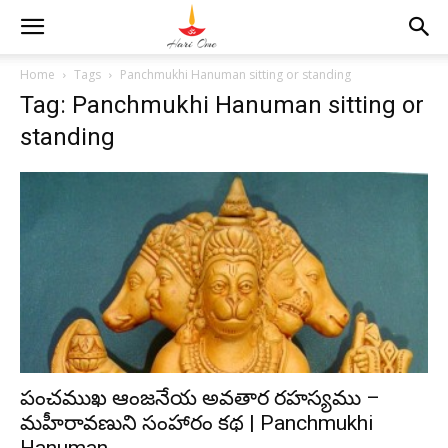
Home
Tags
Panchmukhi Hanuman sitting or standing
Tag: Panchmukhi Hanuman sitting or
standing
పంచముఖ ఆంజనేయ అవతార రహస్యము –
మహీరావణుని సంహారం కథ | Panchmukhi