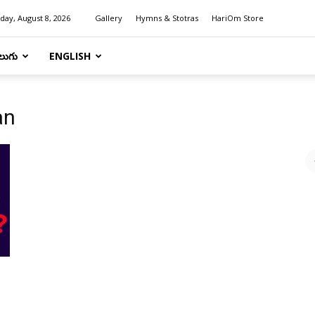
day, August 8, 2026
Gallery
Hymns & Stotras
HariOm Store
లుగు
ENGLISH
an