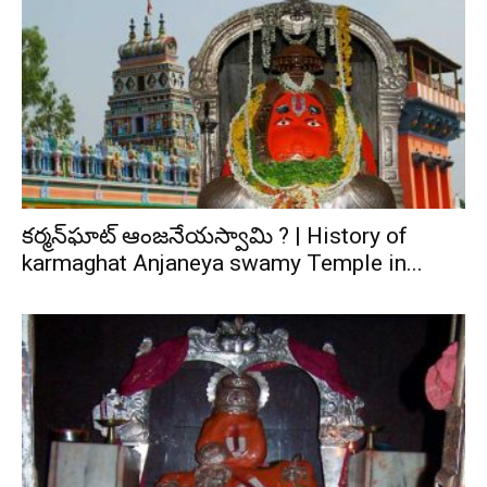
కర్మన్‌ఘాట్‌ ఆంజనేయస్వామి ? | History of
karmaghat Anjaneya swamy Temple in...