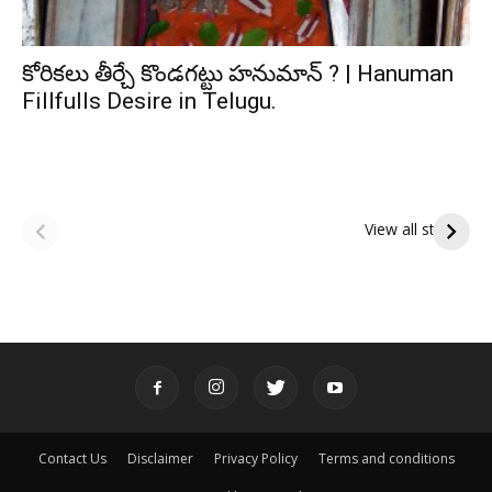
కోరికలు తీర్చే కొండగట్టు హనుమాన్ ? | Hanuman
Fillfulls Desire in Telugu.
ఆషాఢ అమావాస్య:
ఆషాఢ పౌర్ణమి 2026:
పితృదేవతల ఆశీర్వాదం
ఇంద్రకీలాద్రి గిరి ప్రదక్షిణ
View all stories
పొందే పవిత్ర రోజు
Contact Us
Disclaimer
Privacy Policy
Terms and conditions