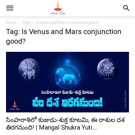
Home
Tags
Is Venus and Mars conjunction good?
Tag: Is Venus and Mars conjunction
good?
సింహరాశిలో కుజుడు-శుక్ర కూటమి, ఈ రాశుల దశ
తిరగనుంది! | Mangal Shukra Yuti...