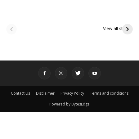
ఆషాఢ అమావాస్య:
ఆషాఢ పౌర్ణమి 2026:
పితృదేవతల ఆశీర్వాదం
ఇంద్రకీలాద్రి గిరి ప్రదక్షిణ
View all stories
పొందే పవిత్ర రోజు
Contact Us
Disclaimer
Privacy Policy
Terms and conditions
Powered by BytesEdge