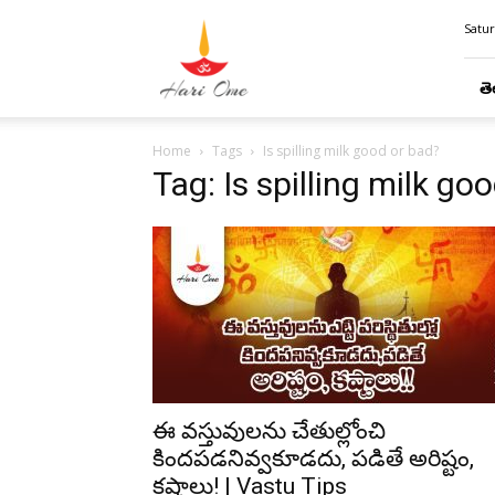
Hari
Satur
Ome
తె
Home
Tags
Is spilling milk good or bad?
Tag: Is spilling milk go
ఈ వస్తువులను చేతుల్లోంచి
కిందపడనివ్వకూడదు, పడితే అరిష్టం,
కష్టాలు! | Vastu Tips