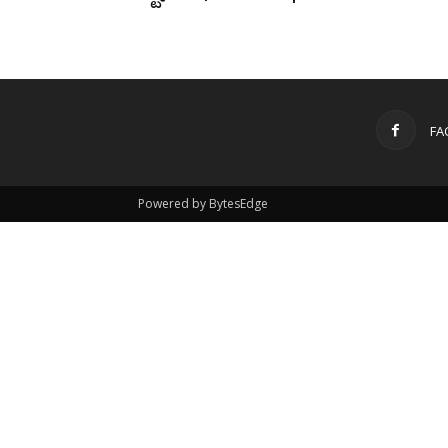
FA
Powered by BytesEdge