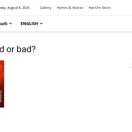
day, August 8, 2026
Gallery
Hymns & Stotras
HariOm Store
లుగు
ENGLISH
od or bad?