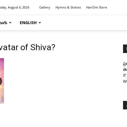
day, August 6, 2026
Gallery
Hymns & Stotras
HariOm Store
లుగు
ENGLISH
vatar of Shiva?
ప్
తె
If
W