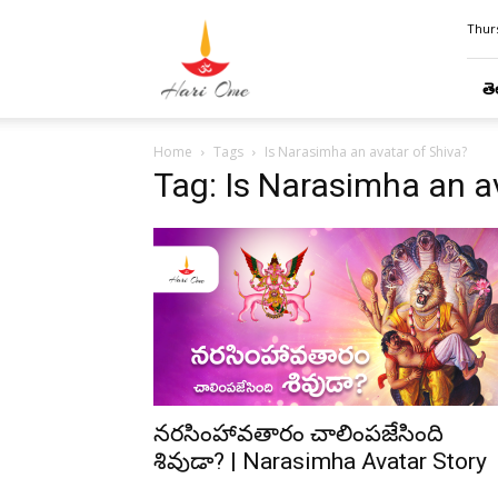
Hari
Thurs
Ome
తె
Home
Tags
Is Narasimha an avatar of Shiva?
Tag: Is Narasimha an a
నరసింహావతారం చాలింపజేసింది
శివుడా? | Narasimha Avatar Story