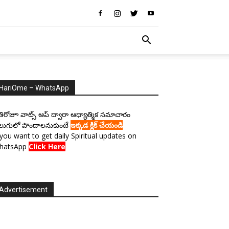
HariOme – WhatsApp
రతిరోజూ వాట్స్ ఆప్ ద్వారా ఆధ్యాత్మిక సమాచారం
లుగులో పొందాలనుకుంటే
ఇక్కడ క్లిక్ చేయండి
 you want to get daily Spiritual updates on
hatsApp
Click Here
Advertisement