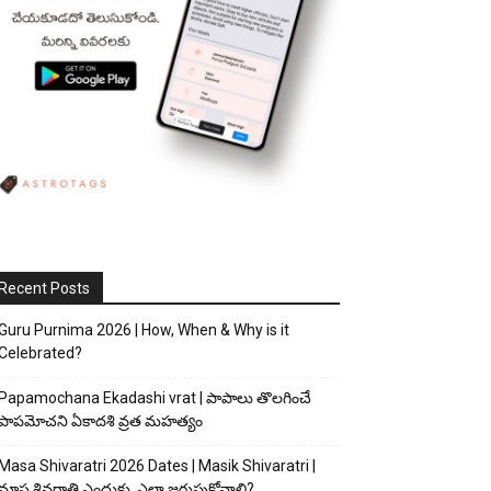
Recent Posts
Guru Purnima 2026 | How, When & Why is it
Celebrated?
Papamochana Ekadashi vrat | పాపాలు తొలగించే
పాపమోచని ఏకాదశి వ్రత మహత్యం
Masa Shivaratri 2026 Dates | Masik Shivaratri |
మాస శివరాత్రి ఎందుకు, ఎలా జరుపుకోవాలి?