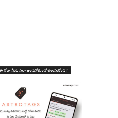
ఈ రోజు మీకు ఎలా ఉండబోతుందో తెలుసుకోండి ?