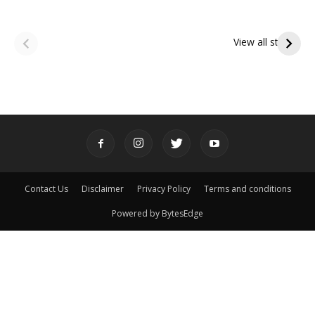
ఆషాఢ అమావాస్య:
ఆషాఢ పౌర్ణమి 2026:
పితృదేవతల ఆశీర్వాదం
ఇంద్రకీలాద్రి గిరి ప్రదక్షిణ
View all stories
పొందే పవిత్ర రోజు
Contact Us
Disclaimer
Privacy Policy
Terms and conditions
Powered by BytesEdge