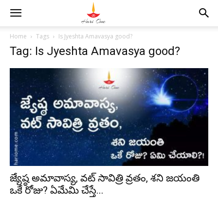
Home
Tags
Is Jyeshta Amavasya good?
Tag: Is Jyeshta Amavasya good?
జ్యేష్ఠ అమావాస్య, వట్ సావిత్రి వ్రతం, శని జయంతి
ఒకే రోజు? ఏమేమి చేస్తే...