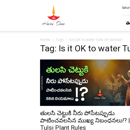
Hari
Satur
Ome
తె
Home
Tags
Is it OK to water Tulsi on Sunday?
Tag: Is it OK to water 
తులసి చెట్టుకి నీరు పోసేటప్పుడు
పాటించవలసిన ముఖ్య నిబంధనలు!? |
Tulsi Plant Rules