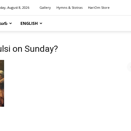
day, August 8, 2026
Gallery
Hymns & Stotras
HariOm Store
లుగు
ENGLISH
Tulsi on Sunday?