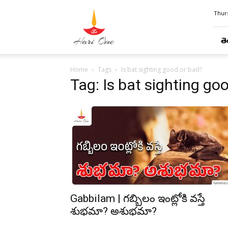
Hari
Thurs
Ome
తె
Home
Tags
Is bat sighting good or bad?
Tag: Is bat sighting go
Gabbilam | గబ్బిలం ఇంట్లోకి వస్తే
శుభమా? అశుభమా?