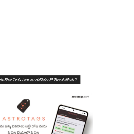
ఈ రోజు మీకు ఎలా ఉండబోతుందో తెలుసుకోండి ?