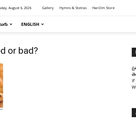
day, August 6, 2026
Gallery
Hymns & Stotras
HariOm Store
లుగు
ENGLISH
od or bad?
ప్
తె
If
W