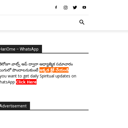
HariOme – WhatsApp
రతిరోజూ వాట్స్ ఆప్ ద్వారా ఆధ్యాత్మిక సమాచారం
లుగులో పొందాలనుకుంటే
ఇక్కడ క్లిక్ చేయండి
 you want to get daily Spiritual updates on
hatsApp
Click Here
Advertisement