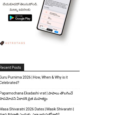
Recent Posts
Guru Purnima 2026 | How, When & Why is it
Celebrated?
Papamochana Ekadashi vrat | పాపాలు తొలగించే
పాపమోచని ఏకాదశి వ్రత మహత్యం
Masa Shivaratri 2026 Dates | Masik Shivaratri |
మాస శివరాత్రి ఎందుకు, ఎలా జరుపుకోవాలి?