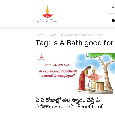
Hari
Frida
Ome
తె
Home
Tags
Is A Bath good for your hair?
Tag: Is A Bath good for
ఏ ఏ రోజుల్లో తల స్నానం చేస్తే ఏ
ఫలితాలుంటాయి? | Benefits of...