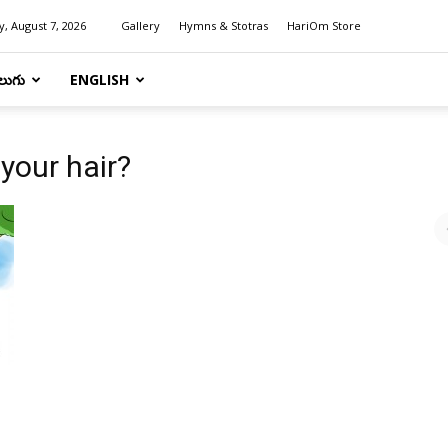
y, August 7, 2026
Gallery
Hymns & Stotras
HariOm Store
లుగు
ENGLISH
 your hair?