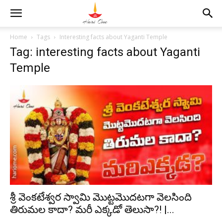
Home
Tags
Interesting facts about Yaganti Temple
Tag: interesting facts about Yaganti
Temple
శ్రీ వెంకటేశ్వర స్వామి మొట్టమొదటగా వెలసింది
తిరుమల కాదా? మరీ ఎక్కడో తెలుసా?! |...