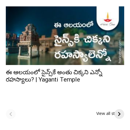
ఈ ఆలయంలో సైన్స్‌కే అంతు చిక్కని ఎన్నో
రహస్యాలు? | Yaganti Temple
ఆషాఢ పౌర్ణమి 2026:
Tholi Ekadashi
ఇంద్రకీలాద్రి గిరి ప్రదక్షిణ
Shubhakanshalu
View all stories
Tholi
రా
Ekadashi
క