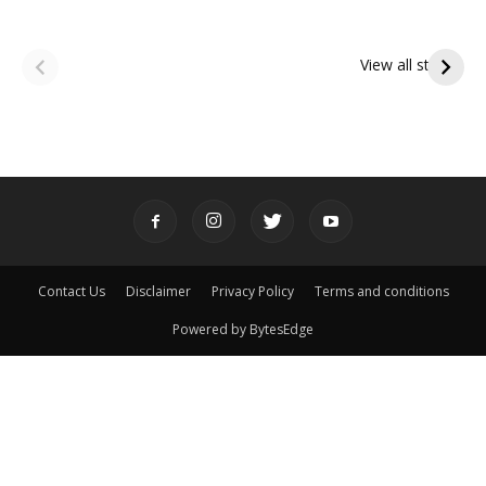
ఆషాఢ అమావాస్య:
ఆషాఢ పౌర్ణమి 2026:
పితృదేవతల ఆశీర్వాదం
ఇంద్రకీలాద్రి గిరి ప్రదక్షిణ
View all stories
పొందే పవిత్ర రోజు
Contact Us
Disclaimer
Privacy Policy
Terms and conditions
Powered by BytesEdge