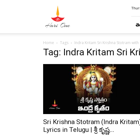
Hari
Thurs
Ome
తె
Home
Tags
Indra Kritam Sri Krishna Stotram wit
Tag: Indra Kritam Sri 
Sri Krishna Stotram (Indra Kritam
Lyrics in Telugu | శ్రీ కృష్ణ...