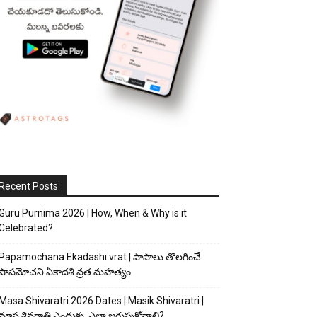
Recent Posts
Guru Purnima 2026 | How, When & Why is it
Celebrated?
Papamochana Ekadashi vrat | పాపాలు తొలగించే
పాపమోచని ఏకాదశి వ్రత మహత్యం
Masa Shivaratri 2026 Dates | Masik Shivaratri |
మాస శివరాత్రి ఎందుకు, ఎలా జరుపుకోవాలి?