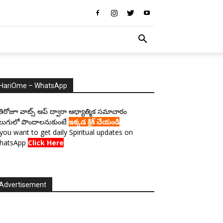
HariOme – WhatsApp
రతిరోజూ వాట్స్ ఆప్ ద్వారా ఆధ్యాత్మిక సమాచారం
లుగులో పొందాలనుకుంటే
ఇక్కడ క్లిక్ చేయండి
 you want to get daily Spiritual updates on
hatsApp
Click Here
Advertisement