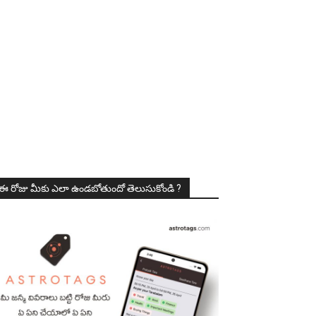
ఈ రోజు మీకు ఎలా ఉండబోతుందో తెలుసుకోండి ?