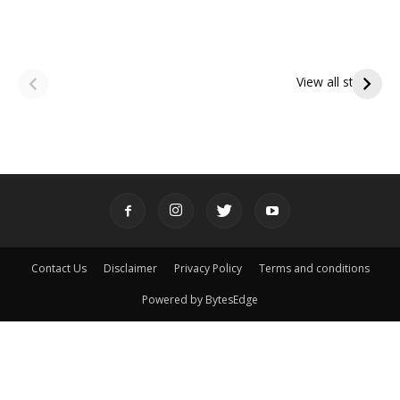
ఆషాఢ అమావాస్య:
ఆషాఢ పౌర్ణమి 2026:
పితృదేవతల ఆశీర్వాదం
ఇంద్రకీలాద్రి గిరి ప్రదక్షిణ
View all stories
పొందే పవిత్ర రోజు
Contact Us
Disclaimer
Privacy Policy
Terms and conditions
Powered by BytesEdge