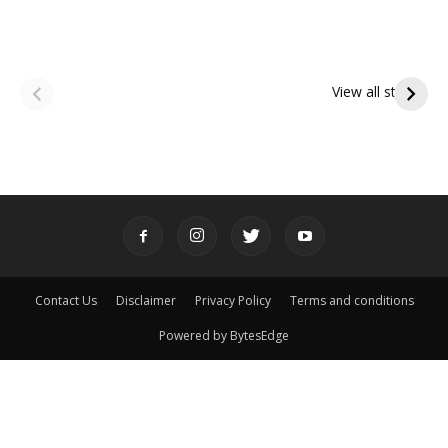
ఆషాఢ అమావాస్య:
ఆషాఢ పౌర్ణమి 2026:
పితృదేవతల ఆశీర్వాదం
ఇంద్రకీలాద్రి గిరి ప్రదక్షిణ
View all stories
పొందే పవిత్ర రోజు
Contact Us
Disclaimer
Privacy Policy
Terms and conditions
Powered by BytesEdge