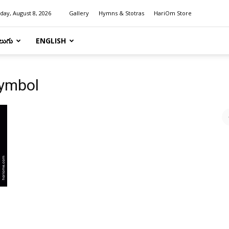
day, August 8, 2026
Gallery
Hymns & Stotras
HariOm Store
లుగు
ENGLISH
symbol