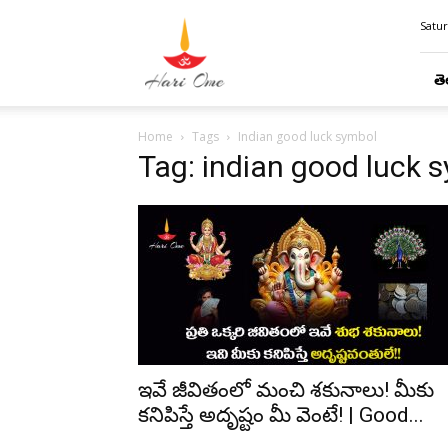
Hari
Satur
Ome
తె
Home
Tags
Indian good luck symbol
Tag: indian good luck 
ఇవే జీవితంలో మంచి శకునాలు! మీకు
కనిపిస్తే అదృష్టం మీ వెంటే! | Good...