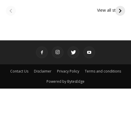
ఆషాఢ అమావాస్య:
ఆషాఢ పౌర్ణమి 2026:
పితృదేవతల ఆశీర్వాదం
ఇంద్రకీలాద్రి గిరి ప్రదక్షిణ
View all stories
పొందే పవిత్ర రోజు
Contact Us
Disclaimer
Privacy Policy
Terms and conditions
Powered by BytesEdge