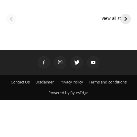
ఆషాఢ అమావాస్య:
ఆషాఢ పౌర్ణమి 2026:
పితృదేవతల ఆశీర్వాదం
ఇంద్రకీలాద్రి గిరి ప్రదక్షిణ
View all stories
పొందే పవిత్ర రోజు
Contact Us
Disclaimer
Privacy Policy
Terms and conditions
Powered by BytesEdge