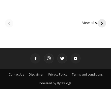
ఆషాఢ అమావాస్య:
ఆషాఢ పౌర్ణమి 2026:
పితృదేవతల ఆశీర్వాదం
ఇంద్రకీలాద్రి గిరి ప్రదక్షిణ
View all stories
పొందే పవిత్ర రోజు
Contact Us
Disclaimer
Privacy Policy
Terms and conditions
Powered by BytesEdge