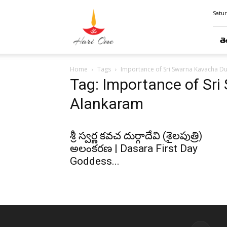
Hari
Satur
Ome
తె
Home
Tags
Importance of Sri Swarna Kavacha D
Tag: Importance of Sr
Alankaram
శ్రీ స్వర్ణ కవచ దుర్గాదేవి (శైలపుత్రి)
అలంకరణ | Dasara First Day
Goddess...