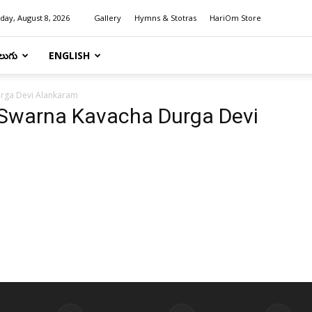
day, August 8, 2026
Gallery
Hymns & Stotras
HariOm Store
లుగు
ENGLISH
urga Devi Alankaram
i Swarna Kavacha Durga Devi