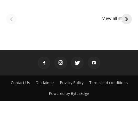
ఆషాఢ అమావాస్య:
ఆషాఢ పౌర్ణమి 2026:
పితృదేవతల ఆశీర్వాదం
ఇంద్రకీలాద్రి గిరి ప్రదక్షిణ
View all stories
పొందే పవిత్ర రోజు
Contact Us
Disclaimer
Privacy Policy
Terms and conditions
Powered by BytesEdge