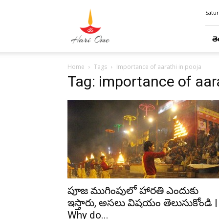
Hari
Satur
Ome
తె
Home
Tags
Importance of aarathi in pooja
Tag: importance of aara
పూజ ముగింపులో హారతి ఎందుకు
ఇస్తారు, అసలు విషయం తెలుసుకోండి |
Why do...