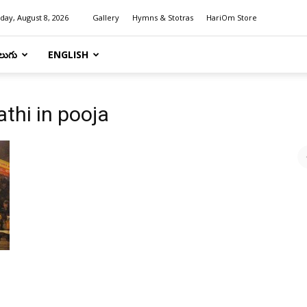
day, August 8, 2026
Gallery
Hymns & Stotras
HariOm Store
లుగు
ENGLISH
thi in pooja