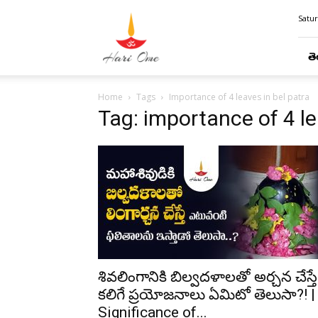
Hari
Satur
Ome
తె
Home
Tags
Importance of 4 leaves in bel patra
Tag: importance of 4 le
శివలింగానికి బిల్వదళాలతో అర్చన చేస్తే
కలిగే ప్రయోజనాలు ఏమిటో తెలుసా?! |
Significance of...