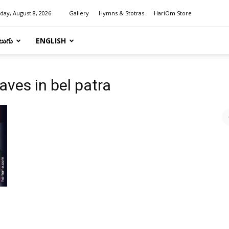
day, August 8, 2026
Gallery
Hymns & Stotras
HariOm Store
లుగు
ENGLISH
aves in bel patra