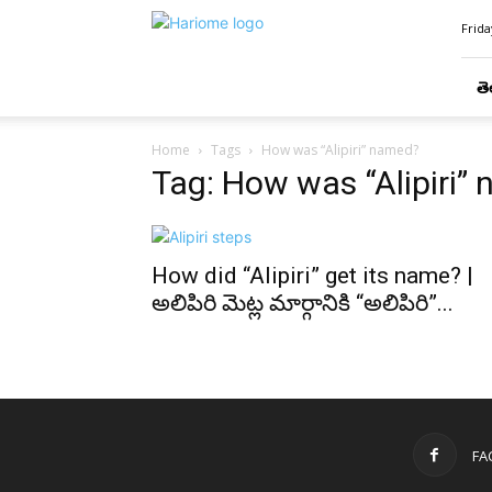
Hari
Frida
Ome
తె
Home
Tags
How was “Alipiri” named?
Tag: How was “Alipiri”
How did “Alipiri” get its name? |
అలిపిరి మెట్ల మార్గానికి “అలిపిరి”...
FA