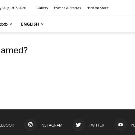
y, August 7, 2026
Gallery
Hymns & Stotras
HariOm Store
లుగు
ENGLISH
 named?
CEBOOK
INSTAGRAM
TWITTER
Y