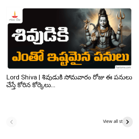
Lord Shiva | శివుడుకి సోమవారం రోజు ఈ పనులు
చేస్తే కోరిన కోర్కెలు...
ఆషాఢ పౌర్ణమి 2026:
Tholi Ekadashi
ఇంద్రకీలాద్రి గిరి ప్రదక్షిణ
Shubhakanshalu
View all stories
Tholi
రా
Ekadashi
క